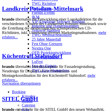
TWG Richtfest
Landkreis Potsdam-Mittelmark
PwC-Events
Fuentis Events
IKM
brando
übernahm die Entwicklung einer Logokollektion für die
VIP-Empfänge Teltower Stadtfest
verschiedenen Schulen des Landkreises Potsdam Mittelmark sowie
Industrie und Handelskammer
die Erstellung der diesbezüglichen schulspezifischen CD-
Teltower Stadtfest
Richtlinien, inkl. Umsetzung diverser Marketingmaßnahmen.
mehr
TWG Weihnachtskonzert
erfahren...
25 Jahre Mauerfall
Fest Ohne Grenzen
Nextira One
OFB Projektentwicklung
Küchentreff Stahnsdorf
Sony Playstation
LuFest
Fest der Einheit
brando
übernahm Ideenkonzeption für Fassadengestaltung,
TWG Einweihungsfeier
Neudesign für Displays sowie Produktions- und
Montagekoordination für den Küchentreff Stahnsdorf.
mehr
erfahren...
Navigation überspringen
Booking
Künstler
SITEL GmbH
Action
Catering
brando
entwickelte für die SITEL GmbH den neuen Webauftritt,
Kids