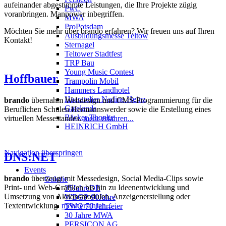
aufeinander abgestimmte Leistungen, die Ihre Projekte zügig
PwC
voranbringen. Manpower inbegriffen.
MWA
ProPotsdam
Möchten Sie mehr über brando erfahren? Wir freuen uns auf Ihren
Ausbildungsmesse Teltow
Kontakt!
Sternagel
Teltower Stadtfest
TRP Bau
Young Music Contest
Hoffbauer
Trampolin Mobil
Hammers Landhotel
Haaratelier Nadine Heinz
brando
übernahm Webdesign und CMS-Programmierung für die
Gatelands
Beruflichen Schulen Hermannswerder sowie die Erstellung eines
Bäcker Thonke
virtuellen Messestandes.
mehr erfahren...
HEINRICH GmbH
Navigation überspringen
DNS:NET
Events
brando
überzeugt mit Messedesign, Social Media-Clips sowie
Galerie
Print- und Web-Grafiken bis hin zu Ideenentwicklung und
35JahreDE
Umsetzung von Aktionsmodulen, Anzeigenerstellung oder
WBGP-90Jahre
Textentwicklung
mehr erfahren...
TWG 70 Jahrfeier
30 Jahre MWA
PERSICON AG