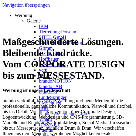
Navigation überspringen
Werbung
Galerie
IKM
Tierrettung Potsdam
SITEL GmbH
Maßgeschneiderte Lösungen.
Küchentreff Stahnsdorf
Grimm
Bleibende Eindrücke.
osz2potsdam
Hoffbauer
Vom CORPORATE DESIGN
IHK-Potsdam
verti
bis zum MESSESTAND.
WGT
brandoMOTION
brandoLAB
Werbung ist unsere Leidenschaft
brando3d
LindeSpringer
brando verknüpft klassische Werbung und neue Medien für die
PMSchulen
professionelle, ganzheitliche Kommunikation. Planvoll und flexibel,
IRM
bis ins Detail. Von der Konzeption, über Corporate Design,
peptides&elephants GmbH
Logoentwicklung, Webdesign und CMS-Programmierung, 3D-
Vinarit
Modelle und Renderings, Produktdesign, Social Media, Pressearbeit
DNS:NET
bis zur Messepräsenz, mit allem Drum & Dran. Wir verschaffen
Fuentis
Ihnen aus dem Meer der werblichen Möglichkeiten exakt
Persicon